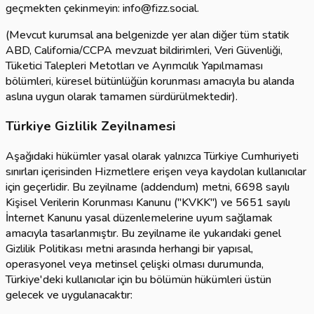
geçmekten çekinmeyin: info@fizz.social.
(Mevcut kurumsal ana belgenizde yer alan diğer tüm statik
ABD, California/CCPA mevzuat bildirimleri, Veri Güvenliği,
Tüketici Talepleri Metotları ve Ayrımcılık Yapılmaması
bölümleri, küresel bütünlüğün korunması amacıyla bu alanda
aslına uygun olarak tamamen sürdürülmektedir).
Türkiye Gizlilik Zeyilnamesi
Aşağıdaki hükümler yasal olarak yalnızca Türkiye Cumhuriyeti
sınırları içerisinden Hizmetlere erişen veya kaydolan kullanıcılar
için geçerlidir. Bu zeyilname (addendum) metni, 6698 sayılı
Kişisel Verilerin Korunması Kanunu ("KVKK") ve 5651 sayılı
İnternet Kanunu yasal düzenlemelerine uyum sağlamak
amacıyla tasarlanmıştır. Bu zeyilname ile yukarıdaki genel
Gizlilik Politikası metni arasında herhangi bir yapısal,
operasyonel veya metinsel çelişki olması durumunda,
Türkiye'deki kullanıcılar için bu bölümün hükümleri üstün
gelecek ve uygulanacaktır: