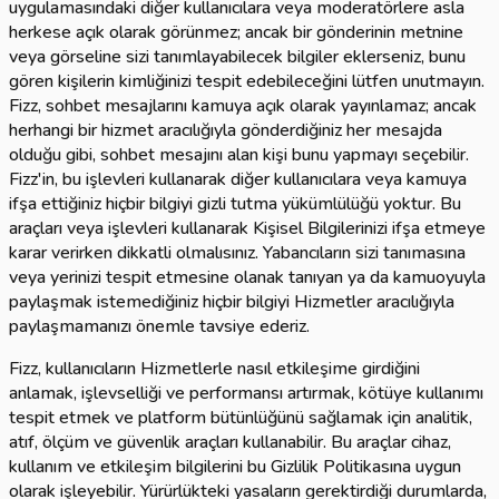
uygulamasındaki diğer kullanıcılara veya moderatörlere asla
herkese açık olarak görünmez; ancak bir gönderinin metnine
veya görseline sizi tanımlayabilecek bilgiler eklerseniz, bunu
gören kişilerin kimliğinizi tespit edebileceğini lütfen unutmayın.
Fizz, sohbet mesajlarını kamuya açık olarak yayınlamaz; ancak
herhangi bir hizmet aracılığıyla gönderdiğiniz her mesajda
olduğu gibi, sohbet mesajını alan kişi bunu yapmayı seçebilir.
Fizz'in, bu işlevleri kullanarak diğer kullanıcılara veya kamuya
ifşa ettiğiniz hiçbir bilgiyi gizli tutma yükümlülüğü yoktur. Bu
araçları veya işlevleri kullanarak Kişisel Bilgilerinizi ifşa etmeye
karar verirken dikkatli olmalısınız. Yabancıların sizi tanımasına
veya yerinizi tespit etmesine olanak tanıyan ya da kamuoyuyla
paylaşmak istemediğiniz hiçbir bilgiyi Hizmetler aracılığıyla
paylaşmamanızı önemle tavsiye ederiz.
Fizz, kullanıcıların Hizmetlerle nasıl etkileşime girdiğini
anlamak, işlevselliği ve performansı artırmak, kötüye kullanımı
tespit etmek ve platform bütünlüğünü sağlamak için analitik,
atıf, ölçüm ve güvenlik araçları kullanabilir. Bu araçlar cihaz,
kullanım ve etkileşim bilgilerini bu Gizlilik Politikasına uygun
olarak işleyebilir. Yürürlükteki yasaların gerektirdiği durumlarda,