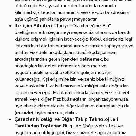
olduğu gibi Fizz, yasal merciler tarafından zorunlu
kılınmadıkça telefon numaranızı veya e-posta adresinizi
asla üçüncü şahıslarla paylaşmayacaktır.
İletişim Bilgileri:
"Tanıyor Olabileceğiniz Biri"
özelliğimizi etkinleştirmeyi seçerseniz, cihazınızda kayıtlı
kişilere erişmek için izin isteyeceğiz. Kabul ederseniz, kişi
listenizdeki telefon numaralarını ve isimleri toplayacak ve
bunları Fizz'deki arkadaşlarınızdan/arkadaşlarınızın
arkadaşlarından gelen içerikleri belirlemek, bu
arkadaşlardan gelen gönderileri önermek ve
uygulamadaki sosyal özellikleri geliştirmek için
kullanacağız. Kişi erişimine izin verseniz bile kimliğinizi
veya başka bir Fizz kullanıcısının kimliğini asla doğrudan
ifşa etmeyeceğiz. Ek olarak, arkadaşlarınızı Fizz'e davet
etmek veya diğer Fizz kullanıcılarını organizasyonunuza
üye olarak eklemek gibi diğer kullanım durumları için de
(izninizle) kişilerinize erişebiliriz.
Çerezler Niceliği ve Diğer Takip Teknolojileri
Tarafından Toplanan Bilgiler:
Çoğu web sitesi ve
uygulamada olduğu gibi, biz ve hizmet sağlayıcılarımız