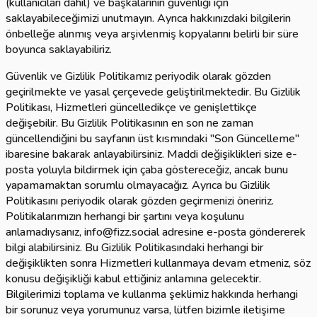
(kullanıcıları dahil) ve başkalarının güvenliği için
saklayabileceğimizi unutmayın. Ayrıca hakkınızdaki bilgilerin
önbelleğe alınmış veya arşivlenmiş kopyalarını belirli bir süre
boyunca saklayabiliriz.
Güvenlik ve Gizlilik Politikamız periyodik olarak gözden
geçirilmekte ve yasal çerçevede geliştirilmektedir. Bu Gizlilik
Politikası, Hizmetleri güncelledikçe ve genişlettikçe
değişebilir. Bu Gizlilik Politikasının en son ne zaman
güncellendiğini bu sayfanın üst kısmındaki "Son Güncelleme"
ibaresine bakarak anlayabilirsiniz. Maddi değişiklikleri size e-
posta yoluyla bildirmek için çaba göstereceğiz, ancak bunu
yapamamaktan sorumlu olmayacağız. Ayrıca bu Gizlilik
Politikasını periyodik olarak gözden geçirmenizi öneririz.
Politikalarımızın herhangi bir şartını veya koşulunu
anlamadıysanız, info@fizz.social adresine e-posta göndererek
bilgi alabilirsiniz. Bu Gizlilik Politikasındaki herhangi bir
değişiklikten sonra Hizmetleri kullanmaya devam etmeniz, söz
konusu değişikliği kabul ettiğiniz anlamına gelecektir.
Bilgilerimizi toplama ve kullanma şeklimiz hakkında herhangi
bir sorunuz veya yorumunuz varsa, lütfen bizimle iletişime