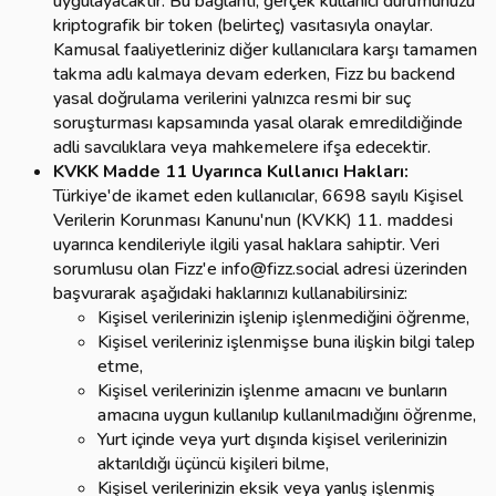
uygulayacaktır. Bu bağlantı, gerçek kullanıcı durumunuzu
kriptografik bir token (belirteç) vasıtasıyla onaylar.
Kamusal faaliyetleriniz diğer kullanıcılara karşı tamamen
takma adlı kalmaya devam ederken, Fizz bu backend
yasal doğrulama verilerini yalnızca resmi bir suç
soruşturması kapsamında yasal olarak emredildiğinde
adli savcılıklara veya mahkemelere ifşa edecektir.
KVKK Madde 11 Uyarınca Kullanıcı Hakları:
Türkiye'de ikamet eden kullanıcılar, 6698 sayılı Kişisel
Verilerin Korunması Kanunu'nun (KVKK) 11. maddesi
uyarınca kendileriyle ilgili yasal haklara sahiptir. Veri
sorumlusu olan Fizz'e info@fizz.social adresi üzerinden
başvurarak aşağıdaki haklarınızı kullanabilirsiniz:
Kişisel verilerinizin işlenip işlenmediğini öğrenme,
Kişisel verileriniz işlenmişse buna ilişkin bilgi talep
etme,
Kişisel verilerinizin işlenme amacını ve bunların
amacına uygun kullanılıp kullanılmadığını öğrenme,
Yurt içinde veya yurt dışında kişisel verilerinizin
aktarıldığı üçüncü kişileri bilme,
Kişisel verilerinizin eksik veya yanlış işlenmiş