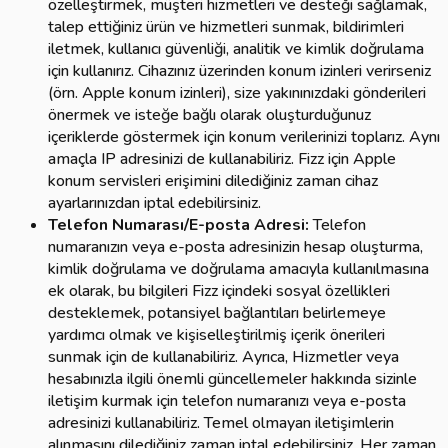
özelleştirmek, müşteri hizmetleri ve desteği sağlamak,
talep ettiğiniz ürün ve hizmetleri sunmak, bildirimleri
iletmek, kullanıcı güvenliği, analitik ve kimlik doğrulama
için kullanırız. Cihazınız üzerinden konum izinleri verirseniz
(örn. Apple konum izinleri), size yakınınızdaki gönderileri
önermek ve isteğe bağlı olarak oluşturduğunuz
içeriklerde göstermek için konum verilerinizi toplarız. Aynı
amaçla IP adresinizi de kullanabiliriz. Fizz için Apple
konum servisleri erişimini dilediğiniz zaman cihaz
ayarlarınızdan iptal edebilirsiniz.
Telefon Numarası/E-posta Adresi:
Telefon
numaranızın veya e-posta adresinizin hesap oluşturma,
kimlik doğrulama ve doğrulama amacıyla kullanılmasına
ek olarak, bu bilgileri Fizz içindeki sosyal özellikleri
desteklemek, potansiyel bağlantıları belirlemeye
yardımcı olmak ve kişiselleştirilmiş içerik önerileri
sunmak için de kullanabiliriz. Ayrıca, Hizmetler veya
hesabınızla ilgili önemli güncellemeler hakkında sizinle
iletişim kurmak için telefon numaranızı veya e-posta
adresinizi kullanabiliriz. Temel olmayan iletişimlerin
alınmasını dilediğiniz zaman iptal edebilirsiniz. Her zaman