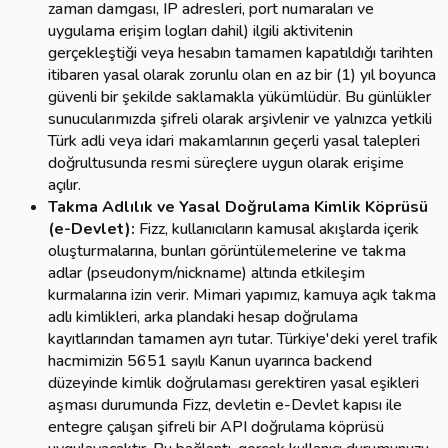
zaman damgası, IP adresleri, port numaraları ve
uygulama erişim logları dahil) ilgili aktivitenin
gerçekleştiği veya hesabın tamamen kapatıldığı tarihten
itibaren yasal olarak zorunlu olan en az bir (1) yıl boyunca
güvenli bir şekilde saklamakla yükümlüdür. Bu günlükler
sunucularımızda şifreli olarak arşivlenir ve yalnızca yetkili
Türk adli veya idari makamlarının geçerli yasal talepleri
doğrultusunda resmi süreçlere uygun olarak erişime
açılır.
Takma Adlılık ve Yasal Doğrulama Kimlik Köprüsü
(e-Devlet):
Fizz, kullanıcıların kamusal akışlarda içerik
oluşturmalarına, bunları görüntülemelerine ve takma
adlar (pseudonym/nickname) altında etkileşim
kurmalarına izin verir. Mimari yapımız, kamuya açık takma
adlı kimlikleri, arka plandaki hesap doğrulama
kayıtlarından tamamen ayrı tutar. Türkiye'deki yerel trafik
hacmimizin 5651 sayılı Kanun uyarınca backend
düzeyinde kimlik doğrulaması gerektiren yasal eşikleri
aşması durumunda Fizz, devletin e-Devlet kapısı ile
entegre çalışan şifreli bir API doğrulama köprüsü