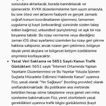
sunuculara aktarılacak, burada barındırılacak ve
işlenecektir. KVKK düzenlemelerine tam uyum amacıyla,
bu sınır ötesi veri aktarımı faaliyeti ve gerçek zamanlı
coğrafi konum koordinatlarının işlenmesi, tamamen
uygulama içi kayıt (onboarding) sürecinde sizden talep
edilen bağımsız, unbundled (ayrıştırılmış) ve açık bir rıza
beyanına tabidir. Bu rızayı vermeme veya dilediğiniz
zaman iOS cihaz ayarlarınız üzerinden bu rızayı geri çekme
hakkına sahipsiniz; ancak rızanın geri çekilmesi, bölgeye
dayalı yerel akışlara ve bölgesel iletişim özelliklerine
erişiminizi kısıtlayacaktır.
Yasal Veri Saklama ve 5651 Sayılı Kanun Trafik
Günlükleri:
5651 sayılı "İnternet Ortamında Yapılan
Yayınların Düzenlenmesi ve Bu Yayınlar Yoluyla İşlenen
Suçlarla Mücadele Edilmesi Hakkında Kanun" uyarınca
Fizz, yasal olarak "Yer Sağlayıcı" (hosting provider) olarak
sınıflandırılmaktadır. Bu politikanın ana metninde
belirtilen hesap silme taleplerine veya genel veri imha
sürelerine bakılmaksızın Fizz, yerel otoritelerin yasal
gereklilikleri uyarınca trafik bilgisi günlüklerinizi (kayıt