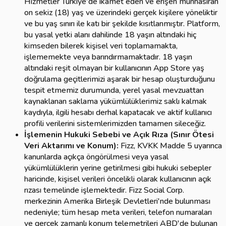
Hizmetler Türkiye'de ikamet eden ve erişen münhasıran
on sekiz (18) yaş ve üzerindeki gerçek kişilere yöneliktir
ve bu yaş sınırı ile katı bir şekilde kısıtlanmıştır. Platform,
bu yasal yetki alanı dahilinde 18 yaşın altındaki hiç
kimseden bilerek kişisel veri toplamamakta,
işlememekte veya barındırmamaktadır. 18 yaşın
altındaki reşit olmayan bir kullanıcının App Store yaş
doğrulama geçitlerimizi aşarak bir hesap oluşturduğunu
tespit etmemiz durumunda, yerel yasal mevzuattan
kaynaklanan saklama yükümlülüklerimiz saklı kalmak
kaydıyla, ilgili hesabı derhal kapatacak ve aktif kullanıcı
profili verilerini sistemlerimizden tamamen sileceğiz.
İşlemenin Hukuki Sebebi ve Açık Rıza (Sınır Ötesi
Veri Aktarımı ve Konum):
Fizz, KVKK Madde 5 uyarınca
kanunlarda açıkça öngörülmesi veya yasal
yükümlülüklerin yerine getirilmesi gibi hukuki sebepler
haricinde, kişisel verileri öncelikli olarak kullanıcının açık
rızası temelinde işlemektedir. Fizz Social Corp.
merkezinin Amerika Birleşik Devletleri'nde bulunması
nedeniyle; tüm hesap meta verileri, telefon numaraları
ve gerçek zamanlı konum telemetrileri ABD'de bulunan