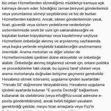
biz onları Hizmetlerden silmediğimiz müddetçe kamuya açık
kalmaya devam eder. İstediğiniz zaman bireysel gönderilerinizi
veya yorumlarınızı silmeyi seçebilirsiniz ve biz de bunları
Hizmetlerden kaldırırız. Ancak, silinen gönderilerinizin yasal,
ticari, güvenlik veya sistem yedekleme nedenleriyle
sistemlerimizde sınırlı bir süre için saklanabileceğini ve
başkaları bunları kopyalamayı veya kaydetmeyi seçtiyse
Hizmetlerin önbelleğe alınmış ve arşivlenmiş sayfalarında
veya başka yerlerde erişilebilir kalabileceğini unutmamanız
önemlidir. Arama motorları ve diğer siteler de
Hizmetlerimizdeki içerikleri dizine ekleyebilir ve önbelleğe
alabilir. Önbelleğe alınmış bilgilerinizi silmek için, onların politika
ve prosedürlerine tabi olarak, bu üçüncü taraf siteleri veya
arama motorlarıyla doğrudan iletişime geçmeniz gerekebilir.
Hesabınızı silmek isterseniz, uygulama içinden ayarlardaki
"Hesabı Sil" düğmesine tıklayabilirsiniz. Hesabınızı uygulama
içindeki ayarlarda bulunan "E-posta Desteği" bağlantısını
kullanarak da silebilirsiniz (veya info@fizz.social adresine e-
posta gönderebilirsiniz), ancak belirli bilgileri yasaların
gerektirdiği şekilde, meşru ticari amaçlarla veya Fizz'in